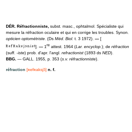
DÉR.
Réfractionniste,
subst. masc., ophtalmol. Spécialiste qui
mesure la réfraction oculaire et qui en corrige les troubles. Synon.
opticien optométriste
. (Ds
Méd. Biol.
t. 3 1972).
—
[
re
].
—
1
attest. 1964 (
Lar. encyclop.
); de
réfraction
(suff.
-iste
) prob. d'apr. l'angl.
refractionist
(1893 ds
NED
).
BBG.
— GALL. 1955, p. 353 (
s.v. réfractionniste
).
réfraction
[ʀefʀaksjɔ̃]
n. f.