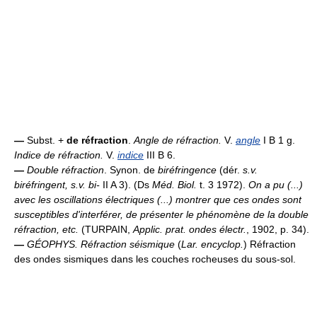
—
Subst. +
de réfraction
.
Angle de réfraction.
V.
angle
I B 1 g.
Indice de réfraction.
V.
indice
III B 6.
—
Double réfraction
. Synon. de
biréfringence
(dér.
s.v.
biréfringent, s.v. bi-
II A 3). (Ds
Méd. Biol.
t. 3 1972).
On a pu (...)
avec les oscillations électriques (...) montrer que ces ondes sont
susceptibles d'interférer, de présenter le phénomène de la double
réfraction, etc.
(TURPAIN,
Applic. prat. ondes électr.
, 1902, p. 34).
—
GÉOPHYS.
Réfraction séismique
(
Lar. encyclop.
) Réfraction
des ondes sismiques dans les couches rocheuses du sous-sol.