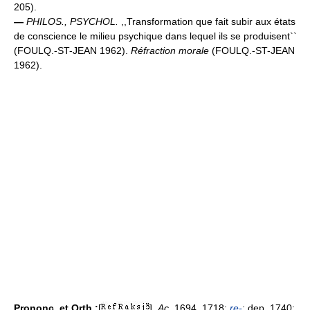
205).
—
PHILOS., PSYCHOL.
,,Transformation que fait subir aux états
de conscience le milieu psychique dans lequel ils se produisent``
(FOULQ.-ST-JEAN 1962).
Réfraction morale
(FOULQ.-ST-JEAN
1962).
Prononc. et Orth.:
[
].
Ac.
1694, 1718:
re-
; dep. 1740: