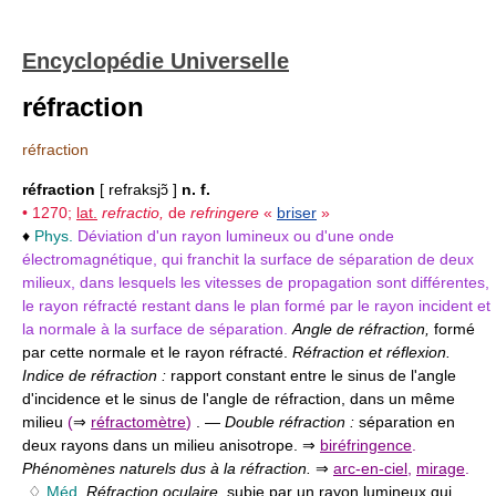
Encyclopédie Universelle
réfraction
réfraction
réfraction
[ refraksjɔ̃ ]
n. f.
• 1270;
lat.
refractio,
de
refringere
«
briser
»
♦
Phys.
Déviation d'un rayon lumineux ou d'une onde
électromagnétique, qui franchit la surface de séparation de deux
milieux, dans lesquels les vitesses de propagation sont différentes,
le rayon réfracté restant dans le plan formé par le rayon incident et
la normale à la surface de séparation.
Angle de réfraction,
formé
par cette normale et le rayon réfracté.
Réfraction et réflexion.
Indice de réfraction :
rapport constant entre le sinus de l'angle
d'incidence et le sinus de l'angle de réfraction, dans un même
milieu
(
⇒
réfractomètre
)
. —
Double réfraction :
séparation en
deux rayons dans un milieu anisotrope. ⇒
biréfringence
.
Phénomènes naturels dus à la réfraction.
⇒
arc-en-ciel
,
mirage
.
♢
Méd.
Réfraction oculaire,
subie par un rayon lumineux qui