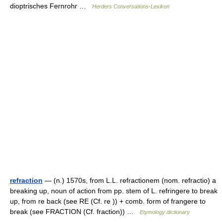
dioptrisches Fernrohr …
Herders Conversations-Lexikon
refraction
— (n.) 1570s, from L.L. refractionem (nom. refractio) a
breaking up, noun of action from pp. stem of L. refringere to break
up, from re back (see RE (Cf. re )) + comb. form of frangere to
break (see FRACTION (Cf. fraction)) …
Etymology dictionary