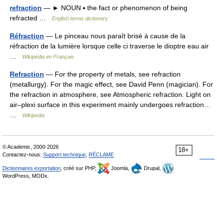
refraction
— ► NOUN ▪ the fact or phenomenon of being
refracted …
English terms dictionary
Réfraction
— Le pinceau nous paraît brisé à cause de la
réfraction de la lumière lorsque celle ci traverse le dioptre eau air
…
Wikipédia en Français
Refraction
— For the property of metals, see refraction
(metallurgy). For the magic effect, see David Penn (magician). For
the refraction in atmosphere, see Atmospheric refraction. Light on
air–plexi surface in this experiment mainly undergoes refraction…
…
Wikipedia
© Academic, 2000-2026
18+
Contactez-nous:
Support technique
,
RÉCLAME
Dictionnaires exportation
, créé sur PHP,
Joomla,
Drupal,
WordPress, MODx.