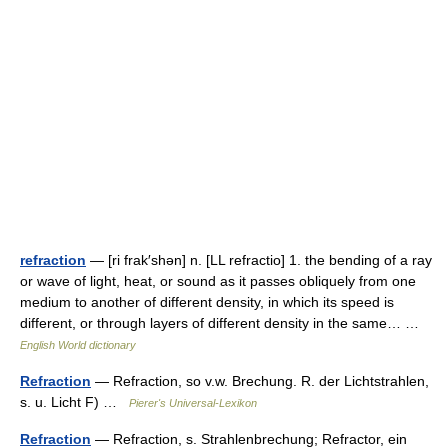
refraction
— [ri frak′shən] n. [LL refractio] 1. the bending of a ray
or wave of light, heat, or sound as it passes obliquely from one
medium to another of different density, in which its speed is
different, or through layers of different density in the same… …
English World dictionary
Refraction
— Refraction, so v.w. Brechung. R. der Lichtstrahlen,
s. u. Licht F) …
Pierer's Universal-Lexikon
Refraction
— Refraction, s. Strahlenbrechung; Refractor, ein