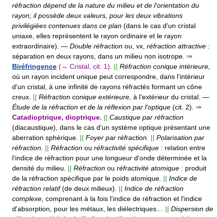
réfraction dépend de la nature du milieu et de l'orientation du
rayon; il possède deux valeurs, pour les deux vibrations
privilégiées contenues dans ce plan
(dans le cas d'un cristal
uniaxe, elles représentent le rayon ordinaire et le rayon
extraordinaire).
—
Double réfraction
ou, vx,
réfraction attractive :
séparation en deux rayons, dans un milieu non isotrope.
⇒
Biréfringence
(→ Cristal, cit. 1).
||
Réfraction conique intérieure,
où un rayon incident unique peut correspondre, dans l'intérieur
d'un cristal, à une infinité de rayons réfractés formant un cône
creux.
||
Réfraction conique extérieure,
à l'extérieur du cristal.
—
Étude de la réfraction et de la réflexion par l'optique
(cit. 2).
⇒
Catadioptrique, dioptrique.
||
Caustique par réfraction
(diacaustique), dans le cas d'un système optique présentant une
aberration sphérique.
||
Foyer par réfraction.
||
Polarisation par
réfraction.
||
Réfraction
ou
réfractivité spécifique :
relation entre
l'indice de réfraction pour une longueur d'onde déterminée et la
densité du milieu.
||
Réfraction
ou
réfractivité atomique :
produit
de la réfraction spécifique par le poids atomique.
||
Indice de
réfraction relatif
(de deux milieux).
||
Indice de réfraction
complexe,
comprenant à la fois l'indice de réfraction et l'indice
d'absorption, pour les métaux, les diélectriques…
||
Dispersion de