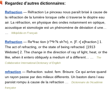
Regardez d'autres dictionnaires:
Refraction
— Réfraction Le pinceau nous paraît brisé à cause de
la réfraction de la lumière lorsque celle ci traverse le dioptre eau
air. La réfraction, en physique des ondes notamment en optique,
acoustique et sismologie est un phénomène de déviation d une…
…
Wikipédia en Français
Refraction
— Re*frac tion (r?*fr?k sh?n), n. [F. r[ e]fraction.] 1.
The act of refracting, or the state of being refracted. [1913
Webster] 2. The change in the direction of ray of light, heat, or the
like, when it enters obliquely a medium of a different… …
The
Collaborative International Dictionary of English
refraction
— Refraction. subst. fem. Brisure. Ce qui arrive quand
un rayon passe par des milieux differents. Un baston dans l eau
paroist rompu à cause de la refraction …
Dictionnaire de l'Académie
française