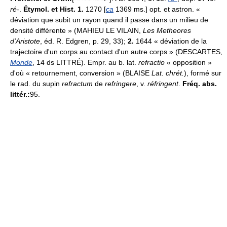
ré-
.
Étymol. et Hist. 1.
1270 [
ca
1369 ms.] opt. et astron. «
déviation que subit un rayon quand il passe dans un milieu de
densité différente » (MAHIEU LE VILAIN,
Les Metheores
d'Aristote
, éd. R. Edgren, p. 29, 33);
2.
1644 « déviation de la
trajectoire d'un corps au contact d'un autre corps » (DESCARTES,
Monde
, 14 ds LITTRÉ). Empr. au b. lat.
refractio
« opposition »
d'où « retournement, conversion » (BLAISE
Lat. chrét.
), formé sur
le rad. du supin
refractum
de
refringere
, v.
réfringent
.
Fréq. abs.
littér.:
95.