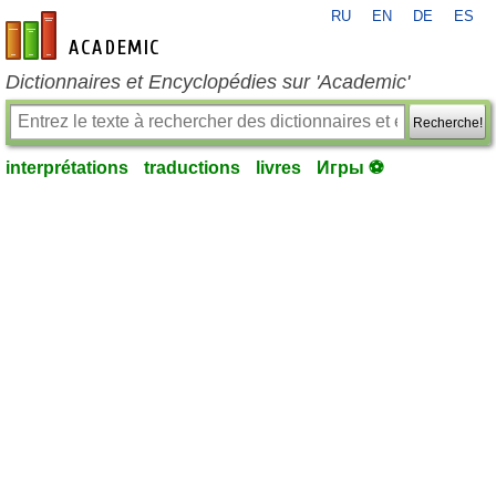
RU
EN
DE
ES
fr-academic.com
Dictionnaires et Encyclopédies sur 'Academic'
Recherche!
interprétations
traductions
livres
Игры ⚽