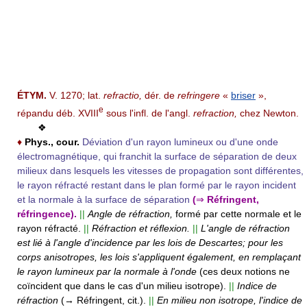
ÉTYM.
V. 1270; lat.
refractio,
dér. de
refringere
«
briser
»,
e
répandu déb. XVIII
sous l'infl. de l'angl.
refraction,
chez Newton.
❖
♦
Phys., cour.
Déviation d'un rayon lumineux ou d'une onde
électromagnétique, qui franchit la surface de séparation de deux
milieux dans lesquels les vitesses de propagation sont différentes,
le rayon réfracté restant dans le plan formé par le rayon incident
et la normale à la surface de séparation
(
⇒
Réfringent,
réfringence).
||
Angle de réfraction,
formé par cette normale et le
rayon réfracté.
||
Réfraction et réflexion.
||
L'angle de réfraction
est lié à l'angle d'incidence par les lois de Descartes; pour les
corps anisotropes, les lois s'appliquent également, en remplaçant
le rayon lumineux par la normale à l'onde
(ces deux notions ne
coïncident que dans le cas d'un milieu isotrope).
||
Indice de
réfraction
(→ Réfringent, cit.).
||
En milieu non isotrope, l'indice de